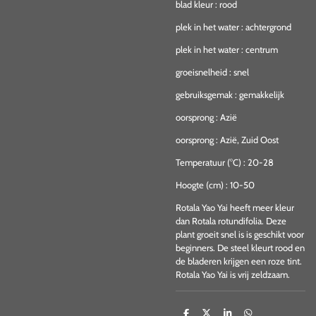
blad kleur
:
rood
plek in het water
:
achtergrond
plek in het water
:
centrum
groeisnelheid
:
snel
gebruiksgemak
:
gemakkelijk
oorsprong
:
Azië
oorsprong
:
Azië, Zuid Oost
Temperatuur (°C)
:
20-28
Hoogte (cm)
:
10-50
Rotala Yao Yai heeft meer kleur
dan Rotala rotundifolia. Deze
plant groeit snel is is geschikt voor
beginners. De steel kleurt rood en
de bladeren krijgen een roze tint.
Rotala Yao Yai is vrij zeldzaam.