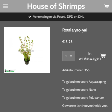
House of Shrimps
Ga
direct
naar
Verzendingen via Postnl. DPD en DHL
de
hoofdinhoud
Rotala yao-yai
€ 3,25
In
winkelwagen
Artikelnummer:
355
Te gebruiken voor
:
Aquascaping
Te gebruiken voor
:
Nano
Te gebruiken voor
:
Paludarium
Gewenste lichthoeveelheid
:
veel