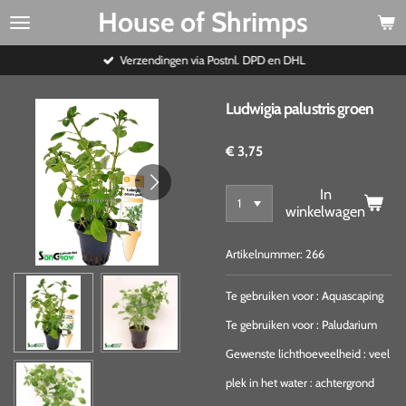
House of Shrimps
Ga
direct
naar
Verzendingen via Postnl. DPD en DHL
de
hoofdinhoud
Ludwigia palustris groen
€ 3,75
In
winkelwagen
Artikelnummer:
266
Te gebruiken voor
:
Aquascaping
Te gebruiken voor
:
Paludarium
Gewenste lichthoeveelheid
:
veel
plek in het water
:
achtergrond