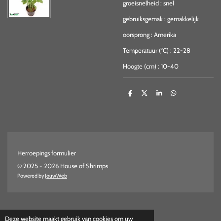
groeisnelheid
:
snel
gebruiksgemak
:
gemakkelijk
oorsprong
:
Amerika
Temperatuur (°C)
:
22-28
Hoogte (cm)
:
10-40
D
D
S
D
e
e
h
e
l
e
a
l
e
l
r
e
n
e
n
Herroepings formulier
© 2025 - 2026 House of Shrimps
Powered by
JouwWeb
Deze website maakt gebruik van cookies om uw