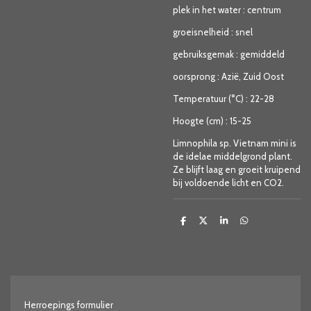
plek in het water
:
centrum
groeisnelheid
:
snel
gebruiksgemak
:
gemiddeld
oorsprong
:
Azië, Zuid Oost
Temperatuur (°C)
:
22-28
Hoogte (cm)
:
15-25
Limnophila sp. Vietnam mini is
de idelae middelgrond plant.
Ze blijft laag en groeit kruipend
bij voldoende licht en CO2.
D
D
S
D
e
e
h
e
l
e
a
l
e
l
r
e
n
e
n
Herroepings formulier