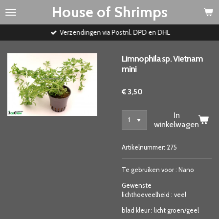
House of Shrimps
Ga
direct
naar
Verzendingen via Postnl. DPD en DHL
de
hoofdinhoud
Limnophila sp. Vietnam
mini
€ 3,50
In
winkelwagen
Artikelnummer:
275
Te gebruiken voor
:
Nano
Gewenste
lichthoeveelheid
:
veel
blad kleur
:
licht groen/geel