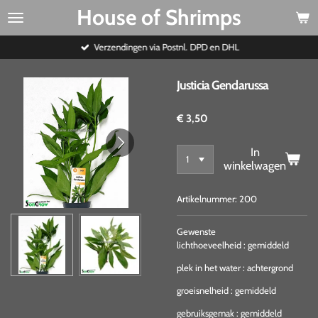
House of Shrimps
Ga
direct
naar
Verzendingen via Postnl. DPD en DHL
de
hoofdinhoud
Justicia Gendarussa
€ 3,50
In
winkelwagen
Artikelnummer:
200
Gewenste
lichthoeveelheid
:
gemiddeld
plek in het water
:
achtergrond
groeisnelheid
:
gemiddeld
gebruiksgemak
:
gemiddeld