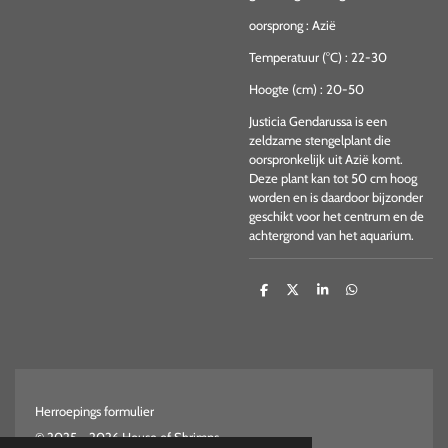
oorsprong
:
Azië
Temperatuur (°C)
:
22-30
Hoogte (cm)
:
20-50
Justicia Gendarussa is een
zeldzame stengelplant die
oorspronkelijk uit Azië komt.
Deze plant kan tot 50 cm hoog
worden en is daardoor bijzonder
geschikt voor het centrum en de
achtergrond van het aquarium.
D
D
S
D
e
e
h
e
l
e
a
l
e
l
r
e
n
e
n
Herroepings formulier
© 2025 - 2026 House of Shrimps