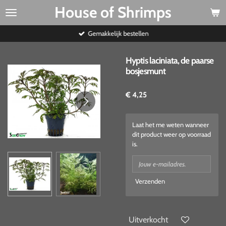
House of Shrimps
Ga
direct
naar
Gemakkelijk bestellen
de
hoofdinhoud
Hyptis laciniata, de paarse
bosjesmunt
€ 4,25
Laat het me weten wanneer
dit product weer op voorraad
is.
Verzenden
Uitverkocht