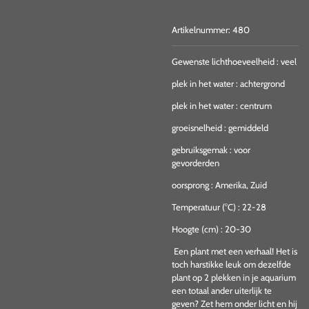
Artikelnummer:
480
Gewenste lichthoeveelheid
:
veel
plek in het water
:
achtergrond
plek in het water
:
centrum
groeisnelheid
:
gemiddeld
gebruiksgemak
:
voor
gevorderden
oorsprong
:
Amerika, Zuid
Temperatuur (°C)
:
22-28
Hoogte (cm)
:
20-30
Een plant met een verhaal! Het is
toch harstikke leuk om dezelfde
plant op 2 plekken in je aquarium
een totaal ander uiterlijk te
geven? Zet hem onder licht en hij