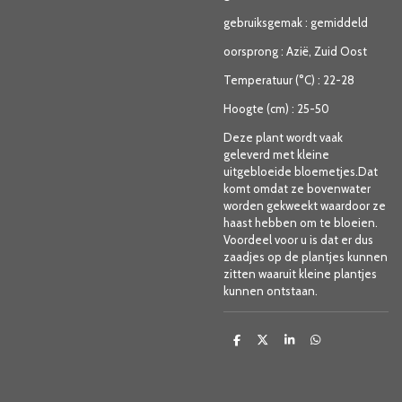
gebruiksgemak
:
gemiddeld
oorsprong
:
Azië, Zuid Oost
Temperatuur (°C)
:
22-28
Hoogte (cm)
:
25-50
Deze plant wordt vaak
geleverd met kleine
uitgebloeide bloemetjes.Dat
komt omdat ze bovenwater
worden gekweekt waardoor ze
haast hebben om te bloeien.
Voordeel voor u is dat er dus
zaadjes op de plantjes kunnen
zitten waaruit kleine plantjes
kunnen ontstaan.
D
D
S
D
e
e
h
e
l
e
a
l
e
l
r
e
n
e
n