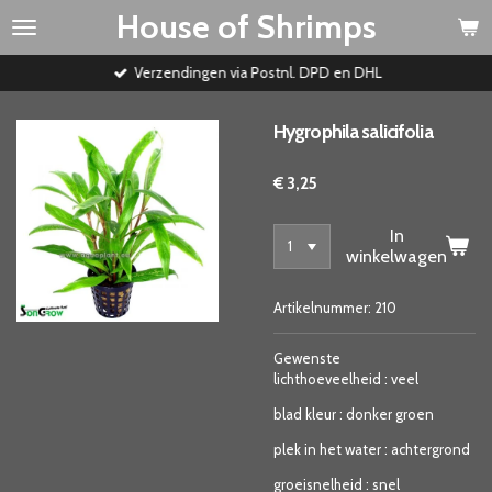
House of Shrimps
Ga
direct
naar
Verzendingen via Postnl. DPD en DHL
de
hoofdinhoud
Hygrophila salicifolia
€ 3,25
In
winkelwagen
Artikelnummer:
210
Gewenste
lichthoeveelheid
:
veel
blad kleur
:
donker groen
plek in het water
:
achtergrond
groeisnelheid
:
snel