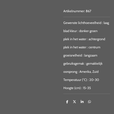
Artikelnummer:
867
Gewenste lichthoeveelheid
:
laag
blad kleur
:
donker groen
plek in het water
:
achtergrond
plek in het water
:
centrum
groeisnelheid
:
langzaam
gebruiksgemak
:
gemakkelijk
oorsprong
:
Amerika, Zuid
Temperatuur (°C)
:
20-30
Hoogte (cm)
:
15-35
D
D
S
D
e
e
h
e
l
e
a
l
e
l
r
e