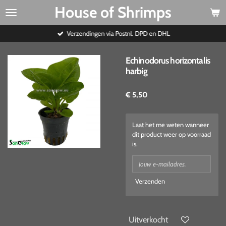
House of Shrimps
Ga
direct
naar
Verzendingen via Postnl. DPD en DHL
de
hoofdinhoud
Echinodorus horizontalis
harbig
€ 5,50
Laat het me weten wanneer
dit product weer op voorraad
is.
Verzenden
Uitverkocht