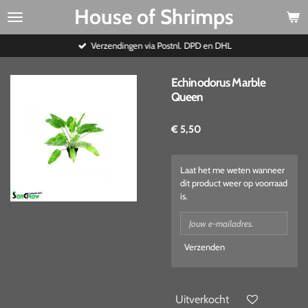
House of Shrimps
Ga
direct
naar
Verzendingen via Postnl. DPD en DHL
de
hoofdinhoud
Echinodorus Marble
Queen
€ 5,50
Laat het me weten wanneer
dit product weer op voorraad
is.
Verzenden
Uitverkocht