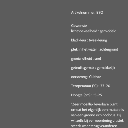
Artikelnummer:
890
Gewenste
lichthoeveelheid
:
gemiddeld
blad kleur
:
tweekleurig
plek in het water
:
achtergrond
groeisnelheid
:
snel
gebruiksgemak
:
gemakkelijk
oorsprong
:
Cultivar
Temperatuur (°C)
:
22-26
Hoogte (cm)
:
15-25
"Zeer moeillijk leverbare plant
omdat het eigenlijk een mutatie is
van een groene echinodorus. Hij
wil zelfs bij vermeerdering uit stek
steeds weer terug veranderen