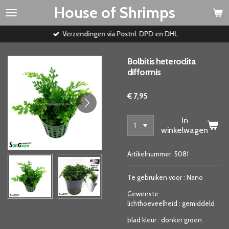
House of Shrimps
Ga
direct
naar
Verzendingen via Postnl. DPD en DHL
de
hoofdinhoud
Bolbitis heteroclita
difformis
€ 7,95
In
winkelwagen
Artikelnummer:
5081
Te gebruiken voor
:
Nano
Gewenste
lichthoeveelheid
:
gemiddeld
blad kleur
:
donker groen