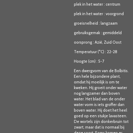
plek in het water
:
centrum
plek in het water
:
voorgrond
groeisnelheid
:
langzaam
gebruiksgemak
:
gemiddeld
oorsprong
:
Azië, Zuid Oost
Temperatuur (°C)
:
22-28
Hoogte (cm)
:
5-7
Een dwergvorm van de Bolbitis.
Een hele bijzondere plant,
omdat hij moeilijk is om te
kweken. Hij groeit onder water
nog langzamer dan boven
water. Het blad van de onder
water vorm is iets groffer dan
boven water. Hij doet het heel
goed op een stukje lavasteen.
De wortels zijn donkerbruin tot
zwart, maar dat is normaal bij
deze soort. Soms komen er