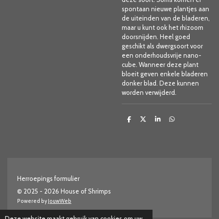
spontaan nieuwe plantjes aan
de uiteinden van de bladeren,
maar u kunt ook het rhizoom
doorsnijden. Heel goed
geschikt als dwergsoort voor
een onderhoudsvrije nano-
cube. Wanneer deze plant
bloeit geven enkele bladeren
donker blad. Deze kunnen
worden verwijderd.
D
D
S
D
e
e
h
e
l
e
a
l
e
l
r
e
n
e
n
Herroepings formulier
© 2025 - 2026 House of Shrimps
Powered by
JouwWeb
Deze website maakt gebruik van cookies om uw