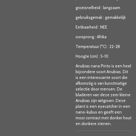
groeisnelheid
:
langzaam
gebruiksgemak
:
gemakkelijk
Eetbaarheid
:
NEE
oorsprong
:
Afrika
Temperatuur (°C)
:
22-28
Hoogte (cm)
:
5-10
Anubias nana Pinto is een heel
bijzondere soort Anubias. Dit
is een interessante soort die
afkomstig is van kunstmatige
selectie door mensen. De
bladeren van deze zeer kleine
Anubias zijn witgroen. Deze
plant is een eyecatcher in een
nano-kubus en geeft een
mooi contrast met donker hout
en donkere stenen.