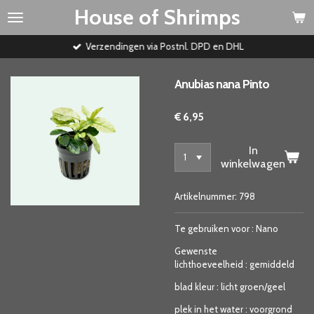
House of Shrimps
Ga
direct
naar
Verzendingen via Postnl. DPD en DHL
de
hoofdinhoud
Anubias nana Pinto
€ 6,95
In
winkelwagen
Artikelnummer:
798
Te gebruiken voor
:
Nano
Gewenste
lichthoeveelheid
:
gemiddeld
blad kleur
:
licht groen/geel
plek in het water
:
voorgrond