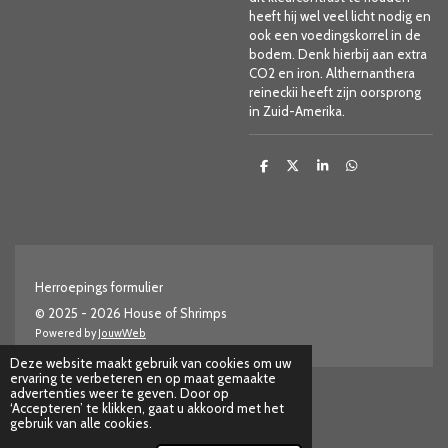
heeft hij wel veel licht nodig en
ook een voedingskorrel in de
bodem. Denk hierbij aan extra
CO2 en iron. Althernanthera
reineckii heeft zijn oorsprong
in Zuid-Amerika.
D
D
S
D
e
e
h
e
l
e
a
l
e
l
r
e
n
e
n
Herroepings formulier
© 2025 - 2026 House of Shrimps
Powered by
JouwWeb
Deze website maakt gebruik van cookies om uw
ervaring te verbeteren en op maat gemaakte
advertenties weer te geven. Door op
‘Accepteren’ te klikken, gaat u akkoord met het
gebruik van alle cookies.