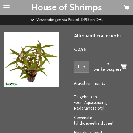
House of Shrimps
Ga
direct
naar
Verzendingen via Postnl. DPD en DHL
de
hoofdinhoud
Alternanthera reineckii
€ 2,95
In
winkelwagen
Artikelnummer:
25
Te gebruiken
voor
:
Aquascaping
Nederlandse Stijl
Gewenste
lichthoeveelheid
:
veel
blad kleur
:
rood