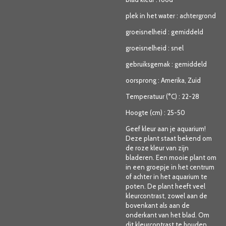
plek in het water
:
achtergrond
groeisnelheid
:
gemiddeld
groeisnelheid
:
snel
gebruiksgemak
:
gemiddeld
oorsprong
:
Amerika, Zuid
Temperatuur (°C)
:
22-28
Hoogte (cm)
:
25-50
Geef kleur aan je aquarium!
Deze plant staat bekend om
de roze kleur van zijn
bladeren. Een mooie plant om
in een groepje in het centrum
of achter in het aquarium te
poten. De plant heeft veel
kleurcontrast, zowel aan de
bovenkant als aan de
onderkant van het blad. Om
dit kleurcontrast te houden