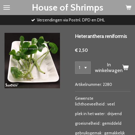
House of Shrimps
Ga
direct
naar
Verzendingen via Postnl. DPD en DHL
de
hoofdinhoud
Heteranthera reniformis
€ 2,50
In
winkelwagen
Artikelnummer:
2280
Gewenste
lichthoeveelheid
:
veel
plek in het water
:
drijvend
groeisnelheid
:
gemiddeld
gebruiksgemak
:
gemakkelijk