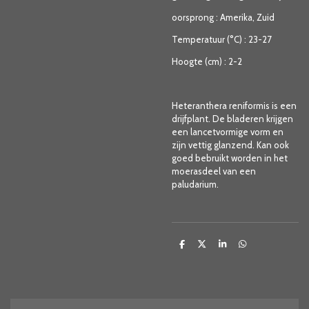
oorsprong
:
Amerika, Zuid
Temperatuur (°C)
:
23-27
Hoogte (cm)
:
2-2
Heteranthera reniformis is een
drijfplant. De bladeren krijgen
een lancetvormige vorm en
zijn vettig glanzend. Kan ook
goed bebruikt worden in het
moerasdeel van een
paludarium.
D
D
S
D
e
e
h
e
l
e
a
l
e
l
r
e
n
e
n