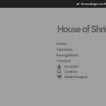
Verzendingen via P
Ga
direct
naar
de
hoofdinhoud
House of Shr
Home
Aquarium
Knaagdieren
Contact
Account
Zoeken
Winkelwagen