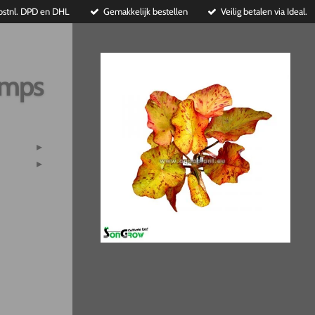
ostnl. DPD en DHL
Gemakkelijk bestellen
Veilig betalen via Ideal.
imps