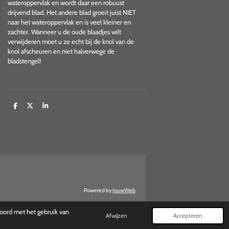
wateroppervlak en wordt daar een robuust
drijvend blad. Het andere blad groeit juist NIET
naar het wateroppervlak en is veel kleiner en
zachter. Wanneer u de oude blaadjes wilt
verwijderen moet u ze echt bij de knol van de
knol afscheuren en niet halverwege de
bladstengel!
D
D
S
e
e
h
l
e
a
e
l
r
n
e
Powered by
JouwWeb
koord met het gebruik van
Afwijzen
Accepteren