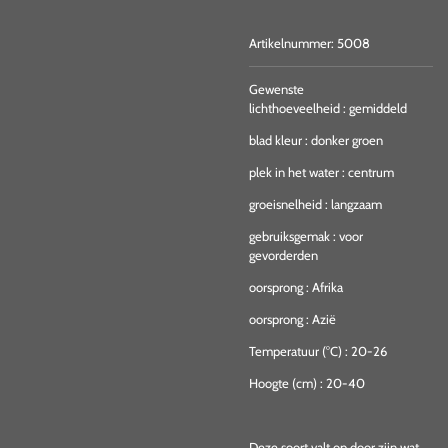
Artikelnummer:
5008
Gewenste
lichthoeveelheid
:
gemiddeld
blad kleur
:
donker groen
plek in het water
:
centrum
groeisnelheid
:
langzaam
gebruiksgemak
:
voor
gevorderden
oorsprong
:
Afrika
oorsprong
:
Azië
Temperatuur (°C)
:
20-26
Hoogte (cm)
:
20-40
Deze soort valt op door zijn wat