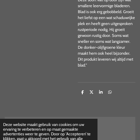
smallere leervormige bladeren.
Blad is ook erg gebobbeld. Groeit
het liefst op een wat schaduwrijke
plek en heeft geen uitgesproken
rustperiode nodig. Hij groeit
gewoon rustig door. Soms wat
sneller en soms wat langzamer.
De donker-olijfgroene kleur
maakt hem ook heel bijzonder.
Dit produkt leveren wij altijd met
blad."
D
D
S
D
e
e
h
e
l
e
a
l
e
l
r
e
n
e
n
Deze website maakt gebruik van cookies om uw
ervaring te verbeteren en op maat gemaakte
Herroepings formulier
advertenties weer te geven. Door op ‘Accepteren’ te
© 2025 - 2026 House of Shrimps
klikken, gaat u akkoord met het gebruik van alle