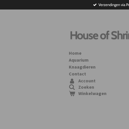
Verzendingen via P
Ga
direct
naar
de
hoofdinhoud
House of Shr
Home
Aquarium
Knaagdieren
Contact
Account
Zoeken
Winkelwagen