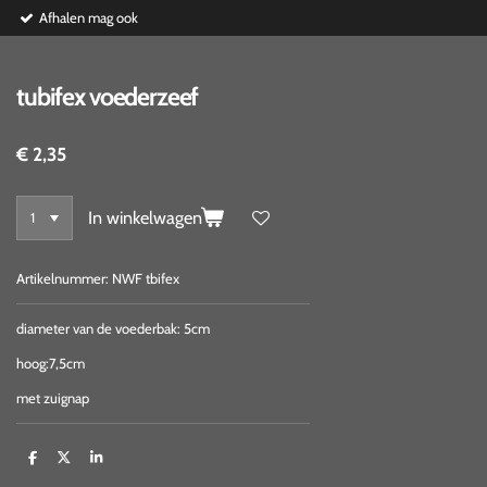
Afhalen mag ook
tubifex voederzeef
€ 2,35
In winkelwagen
Artikelnummer:
NWF tbifex
diameter van de voederbak: 5cm
hoog:7,5cm
met zuignap
D
D
S
e
e
h