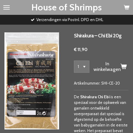
House of Shrimps
Ga
direct
naar
Verzendingen via Postnl. DPD en DHL
de
hoofdinhoud
Shirakura – Chi Ebi 20g
€ 11,90
In
winkelwagen
Artikelnummer:
SHI-CE-20
De
Shirakura Chi Ebi
is een
speciaal voor de opkweek van
garnalen ontwikkeld
voerpreparaat dat speciaal is
afgestemd op de behoefte
van babygarnalen in de eerste
weken. Het preparaat bevat