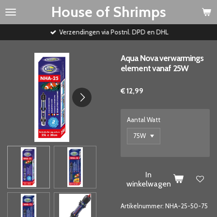
House of Shrimps
Ga
direct
naar
Verzendingen via Postnl. DPD en DHL
de
hoofdinhoud
Aqua Nova verwarmings
element vanaf 25W
€ 12,99
Aantal Watt
In
winkelwagen
Artikelnummer:
NHA-25-50-75