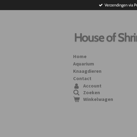
Verzendingen via P
Ga
direct
naar
de
hoofdinhoud
House of Shr
Home
Aquarium
Knaagdieren
Contact
Account
Zoeken
Winkelwagen