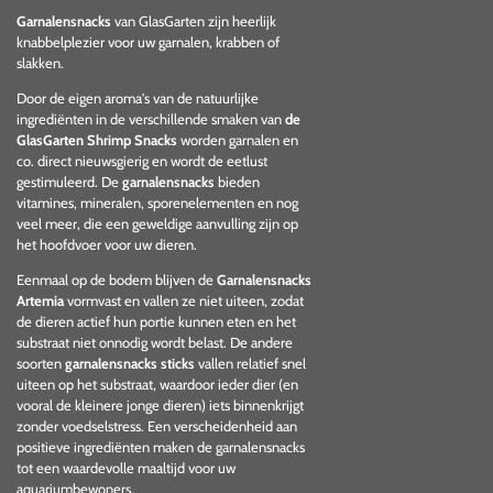
Garnalensnacks
van GlasGarten zijn heerlijk
knabbelplezier voor uw garnalen, krabben of
slakken.
Door de eigen aroma's van de natuurlijke
ingrediënten in de verschillende smaken van
de
GlasGarten Shrimp Snacks
worden garnalen en
co. direct nieuwsgierig en wordt de eetlust
gestimuleerd. De
garnalensnacks
bieden
vitamines, mineralen, sporenelementen en nog
veel meer, die een geweldige aanvulling zijn op
het hoofdvoer voor uw dieren.
Eenmaal op de bodem blijven de
Garnalensnacks
Artemia
vormvast en vallen ze niet uiteen, zodat
de dieren actief hun portie kunnen eten en het
substraat niet onnodig wordt belast. De andere
soorten
garnalensnacks sticks
vallen relatief snel
uiteen op het substraat, waardoor ieder dier (en
vooral de kleinere jonge dieren) iets binnenkrijgt
zonder voedselstress. Een verscheidenheid aan
positieve ingrediënten maken de garnalensnacks
tot een waardevolle maaltijd voor uw
aquariumbewoners.