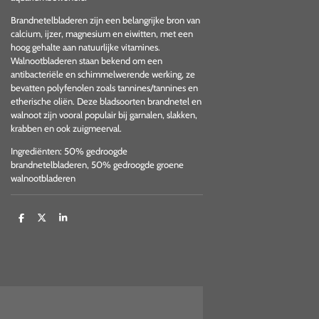
Brandnetelbladeren zijn een belangrijke bron van
calcium, ijzer, magnesium en eiwitten, met een
hoog gehalte aan natuurlijke vitamines.
Walnootbladeren staan bekend om een
antibacteriële en schimmelwerende werking, ze
bevatten polyfenolen zoals tannines/tannines en
etherische oliën. Deze bladsoorten brandnetel en
walnoot zijn vooral populair bij garnalen, slakken,
krabben en ook zuigmeerval.
Ingrediënten: 50% gedroogde
brandnetelbladeren, 50% gedroogde groene
walnootbladeren
D
D
S
e
e
h
l
e
a
e
l
r
n
e