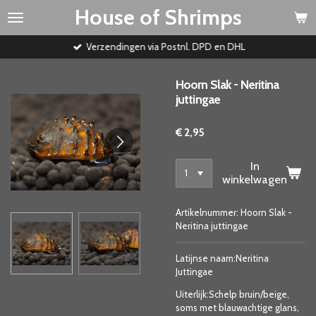
House of Shrimps
Ga
direct
naar
Verzendingen via Postnl. DPD en DHL
de
hoofdinhoud
Hoorn Slak - Neritina
juttingae
€ 2,95
In
winkelwagen
Artikelnummer:
Hoorn Slak -
Neritina juttingae
Latijnse naam:Neritina
Juttingae
Uiterlijk:Schelp bruin/beige,
soms met blauwachtige glans,