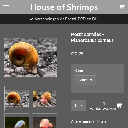
House of Shrimps
Ga
direct
naar
Verzendingen via Postnl. DPD en DHL
de
hoofdinhoud
Posthoornslak -
Planorbarius corneus
€ 0,75
Kleur
In
winkelwagen
Artikelnummer:
Bruin