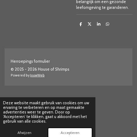
belangrijk om een gezonde
leefomgeving te garanderen.
D
D
S
D
e
e
h
e
l
e
a
l
e
l
r
e
n
e
n
Herroepings formulier
© 2025 - 2026 House of Shrimps
Powered by
JouwWeb
Deze website maakt gebruik van cookies om uw
ervaring te verbeteren en op maat gemaakte
advertenties weer te geven. Door op
‘Accepteren’ te klikken, gaat u akkoord met het
gebruik van alle cookies.
Afwijzen
Accepteren