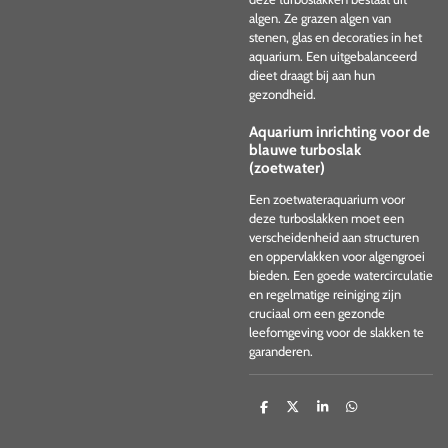
algen. Ze grazen algen van
stenen, glas en decoraties in het
aquarium. Een uitgebalanceerd
dieet draagt bij aan hun
gezondheid.
Aquarium inrichting voor de
blauwe turboslak
(zoetwater)
Een zoetwateraquarium voor
deze turboslakken moet een
verscheidenheid aan structuren
en oppervlakken voor algengroei
bieden. Een goede watercirculatie
en regelmatige reiniging zijn
cruciaal om een gezonde
leefomgeving voor de slakken te
garanderen.
D
D
S
D
e
e
h
e
l
e
a
l