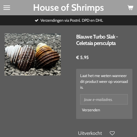
House of Shrimps
Ga
direct
naar
Verzendingen via Postnl. DPD en DHL
de
hoofdinhoud
Blauwe Turbo Slak -
Celetaia persculpta
€ 5,95
Laat het me weten wanneer
dit product weer op voorraad
is.
Verzenden
Uitverkocht