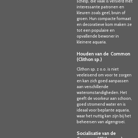
schelp, die vaak is versierd met
interessante patronen en
kleuren zoals geel, bruin of
groen. Hun compacte formaat
en decoratieve kom maken ze
tot een populaire en
opvallende bewoner in
kleinere aquaria.
Houden van de Common
(Clithon sp.)
Clithon sp. z o.o. is niet
veeleisend om voor te zorgen
en kan zich goed aanpassen
aan verschillende
wateromstandigheden. Het
geeft de voorkeur aan schoon,
goed stromend water en is
ideaal voor beplante aquaria,
waar het nuttig kan zijn bij het
beheersen van algengroei.
Socialisatie van de