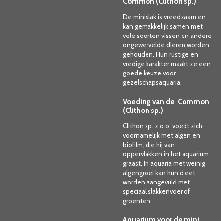
Common (Clithon sp.)
De minislak is vreedzaam en
kan gemakkelijk samen met
vele soorten vissen en andere
ongewervelde dieren worden
gehouden. Hun rustige en
vredige karakter maakt ze een
goede keuze voor
gezelschapsaquaria.
Voeding van de Common
(Clithon sp.)
Clithon sp. z o.o. voedt zich
voornamelijk met algen en
biofilm, die hij van
oppervlakken in het aquarium
graast. In aquaria met weinig
algengroei kan hun dieet
worden aangevuld met
speciaal slakkenvoer of
groenten.
Aquarium voor de mini