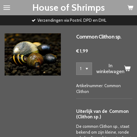
House of Shrimps
Ga
direct
naar
Verzendingen via Postnl. DPD en DHL
de
hoofdinhoud
Common Clithon sp.
€ 1,99
In
winkelwagen
Artikelnummer:
Common
Clithon
Uiterlijk van de Common
(Clithon sp.)
De common Clithon sp., staat
bekend om zijn kleine, ronde