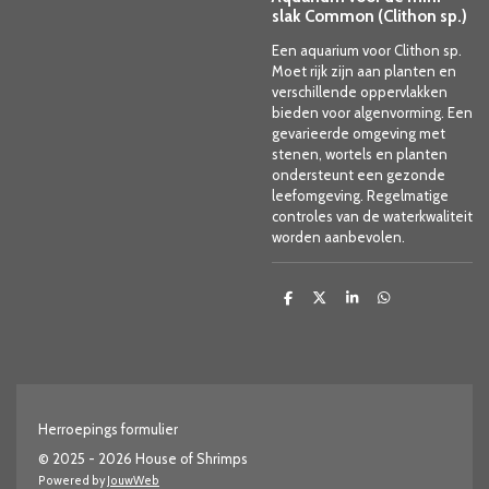
slak Common (Clithon sp.)
Een aquarium voor Clithon sp.
Moet rijk zijn aan planten en
verschillende oppervlakken
bieden voor algenvorming. Een
gevarieerde omgeving met
stenen, wortels en planten
ondersteunt een gezonde
leefomgeving. Regelmatige
controles van de waterkwaliteit
worden aanbevolen.
D
D
S
D
e
e
h
e
l
e
a
l
e
l
r
e
n
e
n
Herroepings formulier
© 2025 - 2026 House of Shrimps
Powered by
JouwWeb