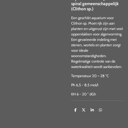
spiral gemeenschappelijk
(Clithon sp.)
Een geschikt aquarium voor
Clithon sp. Moet rijk zijn aan
planten en uitgerust zijn met veel
oppervlakken voor algenvorming.
Een gevarieerde indeling met
stenen, wortels en planten zorgt
voor ideale
woonomstandigheden.
Regelmatige controle van de
waterkwaliteit wordt aanbevolen.
Temperatuur 20 – 28 °C
Ph 6,5 - 8,5 mol/l
KH 6 - 20 ° dGh
D
D
S
D
e
e
h
e
l
e
a
l
e
l
r
e
n
e
n