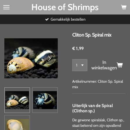
House of Shrimps
Ga
direct
naar
Gemakkelijk bestellen
de
hoofdinhoud
Cliton Sp. Spiral mix
€ 1,99
In
winkelwagen
Artikelnummer:
Cliton Sp. Spiral
mix
Uiterlijk van de Spiral
(Clithon sp.)
De gewone spiralslak, Clithon sp.,
staat bekend om zijn opvallend