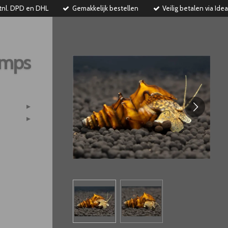
tnl. DPD en DHL
Gemakkelijk bestellen
Veilig betalen via Idea
imps