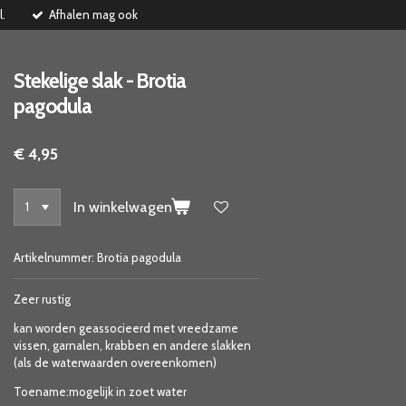
l.
Afhalen mag ook
Stekelige slak - Brotia
pagodula
€ 4,95
In winkelwagen
Artikelnummer:
Brotia pagodula
Zeer rustig
kan worden geassocieerd met vreedzame
vissen, garnalen, krabben en andere slakken
(als de waterwaarden overeenkomen)
Toename:mogelijk in zoet water