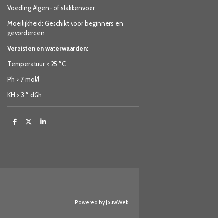
Voeding:Algen- of slakkenvoer
Moeilijkheid: Geschikt voor beginners en
gevorderden
Vereisten en waterwaarden:
Temperatuur < 25 °C
Ph > 7 mol/l
KH > 3 ° dGh
D
D
S
e
e
h
l
e
a
e
l
r
n
e
Powered by
JouwWeb