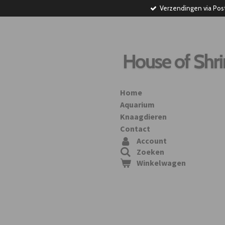
Verzendingen via Pos
Ga
direct
naar
de
hoofdinhoud
House of Shr
Home
Aquarium
Knaagdieren
Contact
Account
Zoeken
Winkelwagen