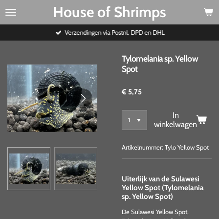
House of Shrimps
Ga
direct
naar
Verzendingen via Postnl. DPD en DHL
de
hoofdinhoud
Tylomelania sp. Yellow
Spot
€ 5,75
In
winkelwagen
Artikelnummer:
Tylo Yellow Spot
Uiterlijk van de Sulawesi
Yellow Spot (Tylomelania
sp. Yellow Spot)
De Sulawesi Yellow Spot,