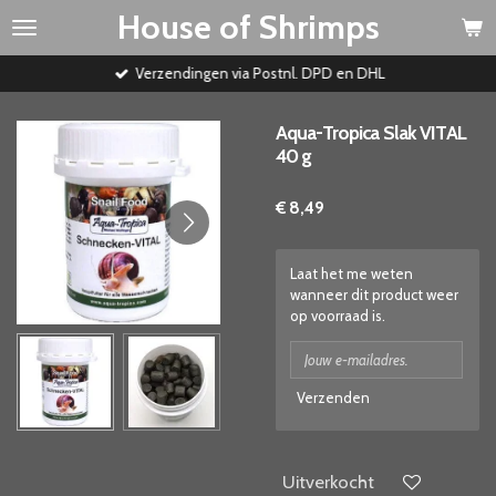
House of Shrimps
Ga
direct
naar
Verzendingen via Postnl. DPD en DHL
de
hoofdinhoud
Aqua-Tropica Slak VITAL
40 g
€ 8,49
Laat het me weten
wanneer dit product weer
op voorraad is.
Verzenden
Uitverkocht