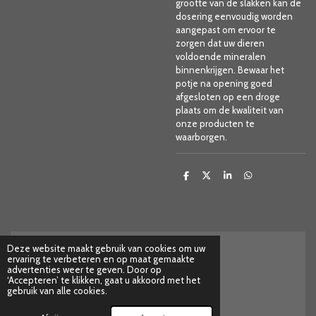
grootte van de slakken kan de
dosering eenvoudig worden
aangepast om ervoor te
zorgen dat uw dieren
voldoende mineralen
binnenkrijgen. Bewaar het
potje na opening goed
afgesloten op een droge
plaats om de kwaliteit van
onze producten te
waarborgen.
D
D
S
D
e
e
h
e
l
e
a
l
e
l
r
e
n
e
n
Deze website maakt gebruik van cookies om uw
ervaring te verbeteren en op maat gemaakte
Herroepings formulier
advertenties weer te geven. Door op
© 2025 - 2026 House of Shrimps
‘Accepteren’ te klikken, gaat u akkoord met het
gebruik van alle cookies.
Powered by
JouwWeb