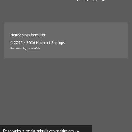
D
D
S
D
e
e
h
e
l
e
a
l
e
l
r
e
n
e
n
Herroepings formulier
© 2025 - 2026 House of Shrimps
Powered by
JouwWeb
Deze website maakt gebruik van cookies om uw