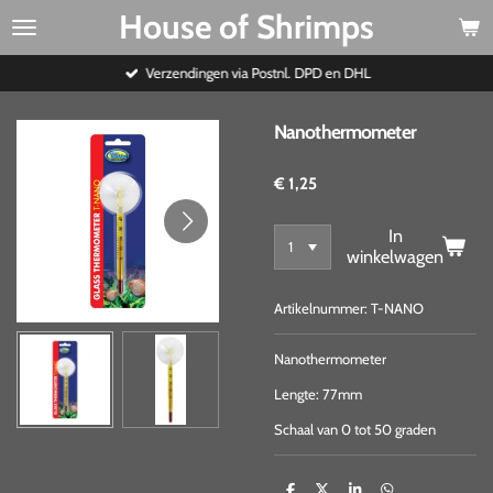
House of Shrimps
Ga
direct
naar
Verzendingen via Postnl. DPD en DHL
de
hoofdinhoud
Nanothermometer
€ 1,25
In
winkelwagen
Artikelnummer:
T-NANO
Nanothermometer
Lengte: 77mm
Schaal van 0 tot 50 graden