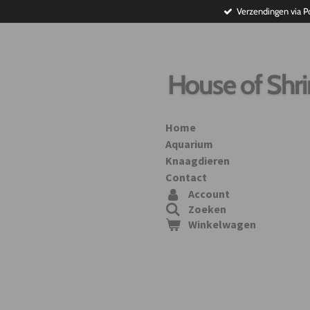
Verzendingen via P
Ga
direct
naar
de
hoofdinhoud
House of Shr
Home
Aquarium
Knaagdieren
Contact
Account
Zoeken
Winkelwagen