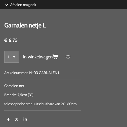
Afhalen mag ook
Garnalen netje L
€ 6,75
In winkelwagen
Artikelnummer:
N-03 GARNALEN L
Garnalen net
Breedte 7,5cm (3”)
telescopische steel uitschuifbaar van 20-60cm
D
D
S
e
e
h