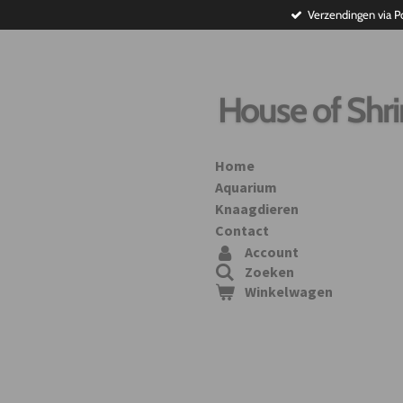
Verzendingen via P
Ga
direct
naar
de
hoofdinhoud
House of Shr
Home
Aquarium
Knaagdieren
Contact
Account
Zoeken
Winkelwagen