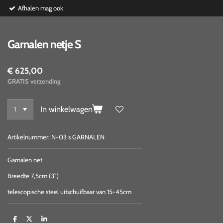
Afhalen mag ook
Garnalen netje S
€ 625,00
GRATIS verzending
In winkelwagen
Artikelnummer:
N-03 s GARNALEN
Garnalen net
Breedte 7,5cm (3”)
telescopische steel uitschuifbaar van 15-45cm
D
D
S