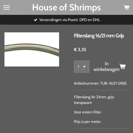
House of Shrimps
Ga
direct
naar
Verzendingen via Postnl. DPD en DHL
de
hoofdinhoud
Filterslang 16/21 mm Grijs
€ 3,35
In
winkelwagen
Artikelnummer:
TUB-16/21 GRIJS
Filterslang 16-21mm, grijs
transparant
Voor extern filter.
Prijs is per meter.