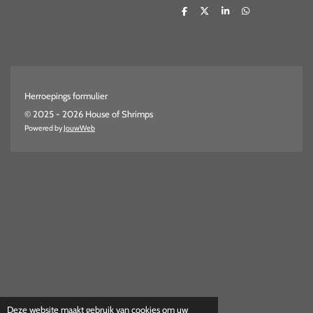
D
D
S
D
e
e
h
e
l
e
a
l
e
l
r
e
n
e
n
Herroepings formulier
© 2025 - 2026 House of Shrimps
Powered by
JouwWeb
Deze website maakt gebruik van cookies om uw