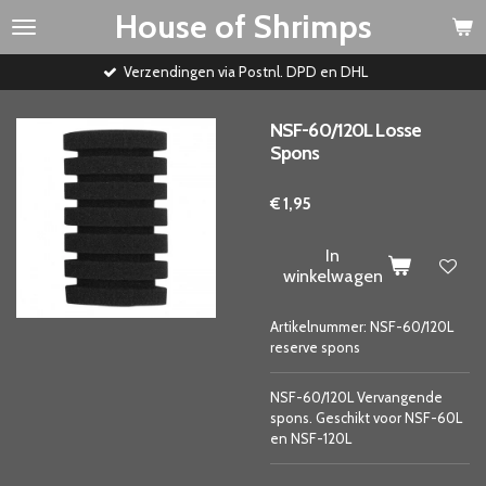
House of Shrimps
Ga
direct
naar
dingen via Postnl. DPD en DHL
de
hoofdinhoud
NSF-60/120L Losse
Spons
€ 1,95
In
winkelwagen
Artikelnummer:
NSF-60/120L
reserve spons
NSF-60/120L Vervangende
spons. Geschikt voor NSF-60L
en NSF-120L