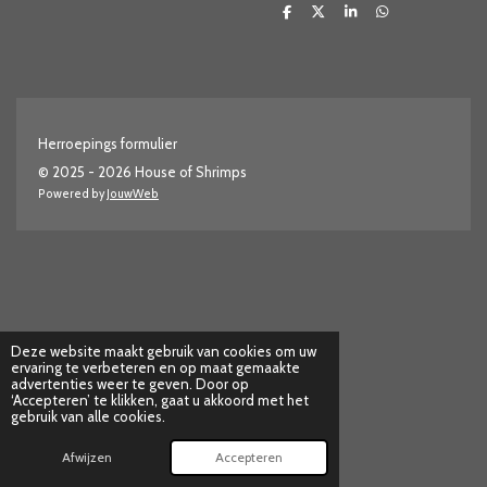
D
D
S
D
e
e
h
e
l
e
a
l
e
l
r
e
n
e
n
Herroepings formulier
© 2025 - 2026 House of Shrimps
Powered by
JouwWeb
Deze website maakt gebruik van cookies om uw
ervaring te verbeteren en op maat gemaakte
advertenties weer te geven. Door op
‘Accepteren’ te klikken, gaat u akkoord met het
gebruik van alle cookies.
Afwijzen
Accepteren