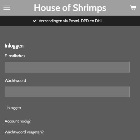
House of Shrimps
Ga
direct
naar
Verzendingen via Postnl. DPD en DHL
de
hoofdinhoud
Inloggen
E-mailadres
Wachtwoord
Inloggen
Account nodig?
Wachtwoord vergeten?