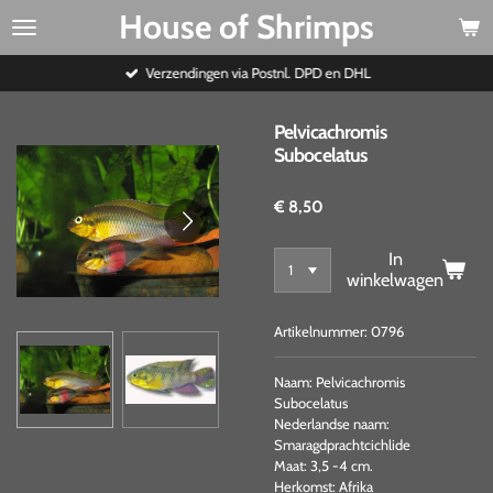
House of Shrimps
Ga
direct
naar
Verzendingen via Postnl. DPD en DHL
de
hoofdinhoud
Pelvicachromis
Subocelatus
€ 8,50
In
winkelwagen
Artikelnummer:
0796
Naam: Pelvicachromis
Subocelatus
Nederlandse naam:
Smaragdprachtcichlide
Maat: 3,5 -4 cm.
Herkomst: Afrika