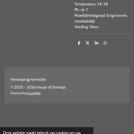
Temperatuur: 24-28
Ph: >6-7
Moeilijkheidsgraad: Enige kennis
noodzakelijk
Voeding: Vlees
D
D
S
D
e
e
h
e
l
e
a
l
e
l
r
e
n
e
n
Herroepings formulier
© 2025 - 2026 House of Shrimps
Powered by
JouwWeb
Deze website maakt gebruik van cookies om uw