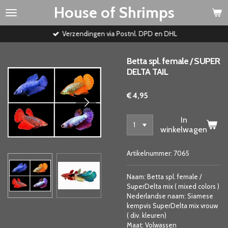
House of Shrimps
Ga
direct
naar
Verzendingen via Postnl. DPD en DHL
de
hoofdinhoud
Betta spl. female / SUPER
DELTA TAIL
€ 4,95
In
winkelwagen
Artikelnummer:
7065
Naam: Betta spl. female /
SuperDelta mix ( mixed colors )
Nederlandse naam: Siamese
kempvis SuperDelta mix vrouw
( div. kleuren)
Maat: Volwassen