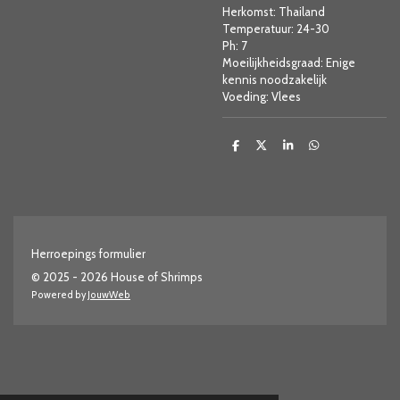
Herkomst: Thailand
Temperatuur: 24-30
Ph: 7
Moeilijkheidsgraad: Enige
kennis noodzakelijk
Voeding: Vlees
D
D
S
D
e
e
h
e
l
e
a
l
e
l
r
e
n
e
n
Herroepings formulier
© 2025 - 2026 House of Shrimps
Powered by
JouwWeb