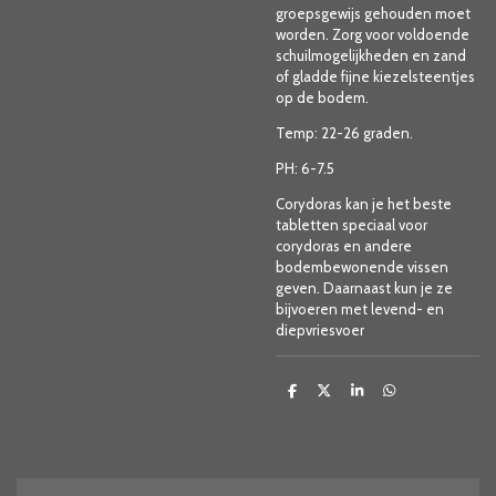
groepsgewijs gehouden moet
worden. Zorg voor voldoende
schuilmogelijkheden en zand
of gladde fijne kiezelsteentjes
op de bodem.
Temp: 22-26 graden.
PH: 6-7.5
Corydoras kan je het beste
tabletten speciaal voor
corydoras en andere
bodembewonende vissen
geven. Daarnaast kun je ze
bijvoeren met levend- en
diepvriesvoer
D
D
S
D
e
e
h
e
l
e
a
l
e
l
r
e
n
e
n