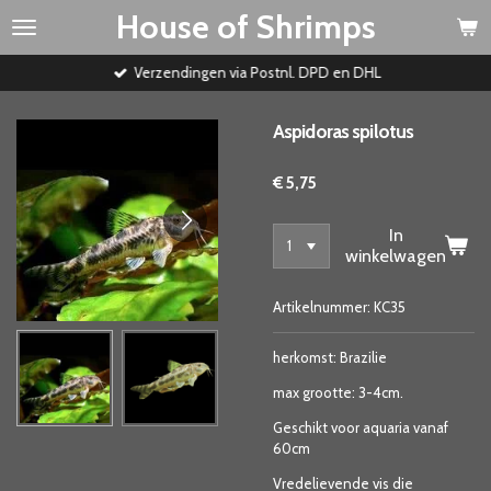
House of Shrimps
Ga
direct
naar
Verzendingen via Postnl. DPD en DHL
de
hoofdinhoud
Aspidoras spilotus
€ 5,75
In
winkelwagen
Artikelnummer:
KC35
herkomst: Brazilie
max grootte: 3-4cm.
Geschikt voor aquaria vanaf
60cm
V
redelievende vis die