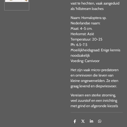
vast te hechten, vaak aangeduid
als 'hillstream loaches
Naam: Homaloptera sp.
Nederlandse naam:
Maat: 4-5 cm.
Herkomst: Azië
Temperatuur: 20-25
Ph: 6.5-7.5
Moeilijkheidsgraad: Enige kennis
noodzakelijk
Voeding: Carnivoor
Het zijn vaak micro-predatoren
en omnivoren die leven van
kleine ongewervelden. Ze eten
graag levend en diepvriesvoer.
Vereisen een sterke stroming,
veel zuurstof en een inrichting
met grind en afgeronde kiezels
D
D
S
D
e
e
h
e