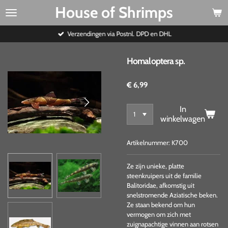
House of Shrimps
Ga
direct
naar
Verzendingen via Postnl. DPD en DHL
de
hoofdinhoud
Homaloptera sp.
€ 6,99
In
winkelwagen
Artikelnummer:
K700
Ze zijn
unieke, platte
steenkruipers uit de familie
Balitoridae, afkomstig uit
snelstromende Aziatische beken
.
Ze staan bekend om hun
vermogen om zich met
zuignapachtige vinnen aan rotsen