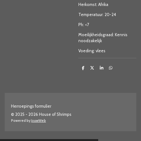
Herkomst: Afrika
Temperatuur: 20-24
Ph: <7
Moeilijkheidsgraad: Kennis
noodzakelijk
Voeding: vlees
D
D
S
D
e
e
h
e
l
e
a
l
e
l
r
e
n
e
n
Herroepings formulier
© 2025 - 2026 House of Shrimps
Powered by
JouwWeb