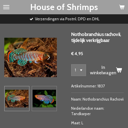
House of Shrimps
Ga
direct
naar
Verzendingen via Postnl. DPD en DHL
de
hoofdinhoud
Nothobranchius rachovii,
tijdelijk verkrijgbaar
€ 4,95
In
winkelwagen
Artikelnummer:
1837
Naam: Nothobranchius Rachovii
Nederlandse naam:
Tandkarper
Maat: L