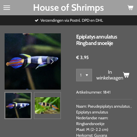
House of Shrimps
Ga
direct
naar
Verzendingen via Postnl. DPD en DHL
de
hoofdinhoud
Epiplatys annulatus
Ringband snoekje
€ 3,95
In
winkelwagen
Artikelnummer:
1841
Naam: Pseudepiplatys annulatus ,
Epiplatys annulatus
Nederlandse naam:
Ringbandsnoekje
Maat: M (2-2.2 cm)
Herkomst: Guyana