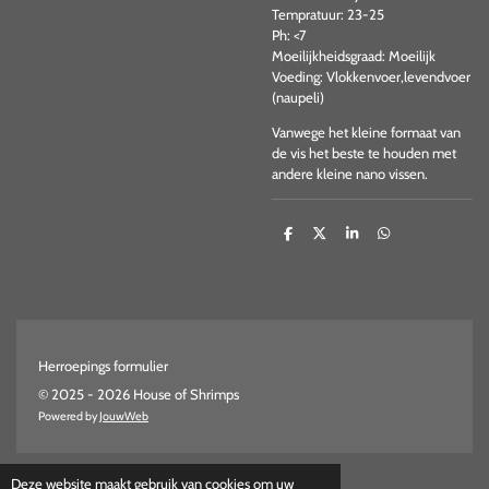
Tempratuur: 23-25
Ph: <7
Moeilijkheidsgraad: Moeilijk
Voeding: Vlokkenvoer,levendvoer
(naupeli)
Vanwege het kleine formaat van
de vis het beste te houden met
andere kleine nano vissen.
D
D
S
D
e
e
h
e
l
e
a
l
e
l
r
e
n
e
n
Herroepings formulier
© 2025 - 2026 House of Shrimps
Powered by
JouwWeb
Deze website maakt gebruik van cookies om uw